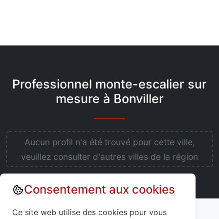
Professionnel monte-escalier sur
mesure à Bonviller
Aucun profil n'a été trouvé pour cette ville,
veuillez consulter d'autres villes de la région
Consentement aux cookies
Annuaire : Monte escalier
Ce site web utilise des cookies pour vous