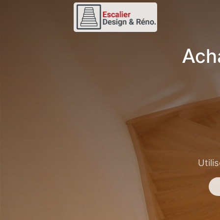
Ach
Utili