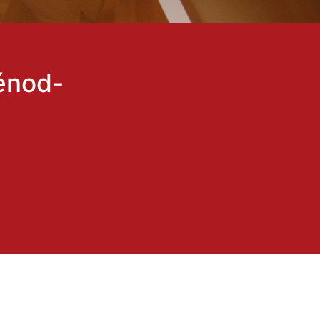
énod-