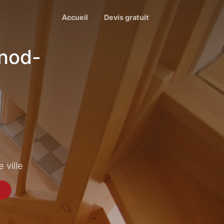
Accueil
Devis gratuit
énod-
 ville