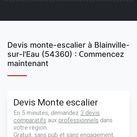
Devis monte-escalier à Blainville-
sur-l'Eau (54360) : Commencez
maintenant
Devis Monte escalier
En 5 minutes, demandez
3 devis
comparatifs
aux
professionnels
dans
votre région.
Gratuit, sans pub et sans engagement.