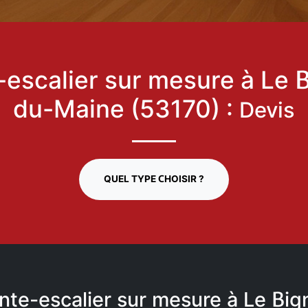
escalier sur mesure à Le 
du-Maine (53170) :
Devis
QUEL TYPE CHOISIR ?
onte-escalier sur mesure à Le Bi