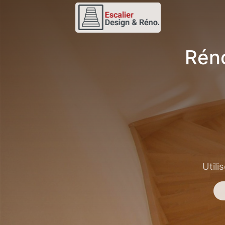
Réno
Utili