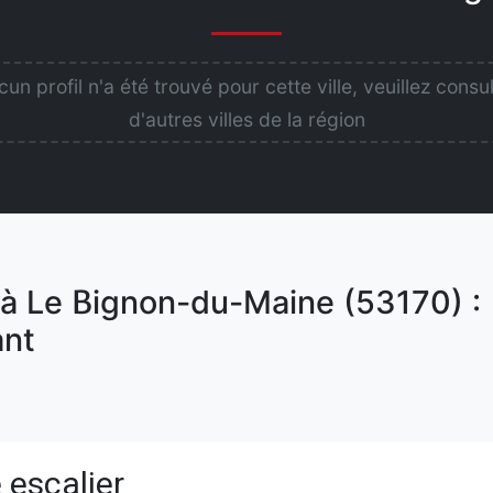
un profil n'a été trouvé pour cette ville, veuillez consu
d'autres villes de la région
 à Le Bignon-du-Maine (53170) :
nt
 escalier