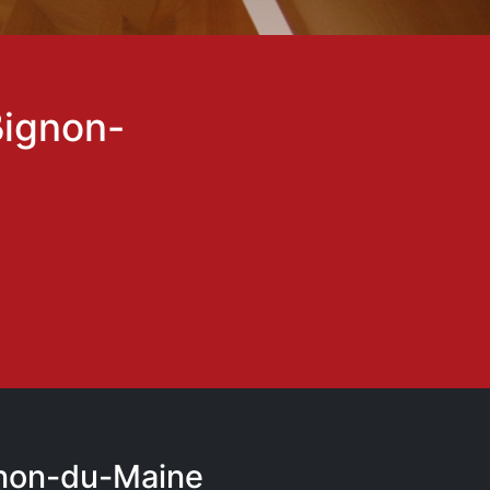
Bignon-
gnon-du-Maine