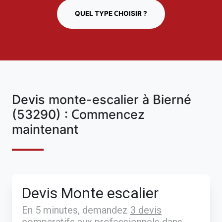
QUEL TYPE CHOISIR ?
Devis monte-escalier à Bierné
(53290) : Commencez
maintenant
Devis Monte escalier
En 5 minutes, demandez
3 devis
comparatifs
aux
professionnels
dans