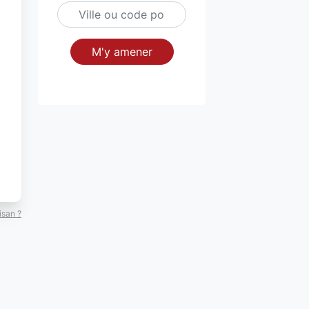
M'y amener
isan ?