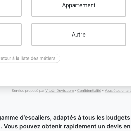
Appartement
Autre
etour à la liste des métiers
Service proposé par
ViteUnDevis.com
-
Confidentialité
-
Vous êtes un art
gamme d’escaliers, adaptés à tous les budgets
ion. Vous pouvez obtenir rapidement un devis en