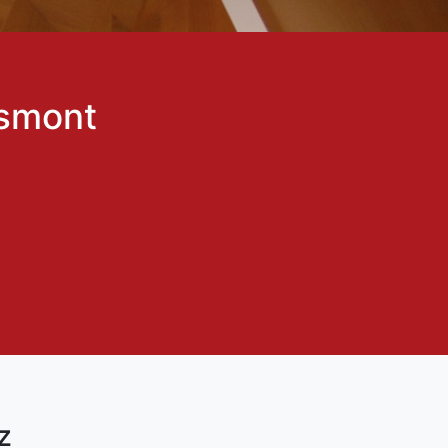
esmont
z