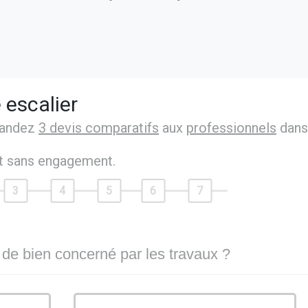
 escalier
mandez
3 devis comparatifs
aux
professionnels
dans
et sans engagement.
3
4
5
6
7
 de bien concerné par les travaux ?