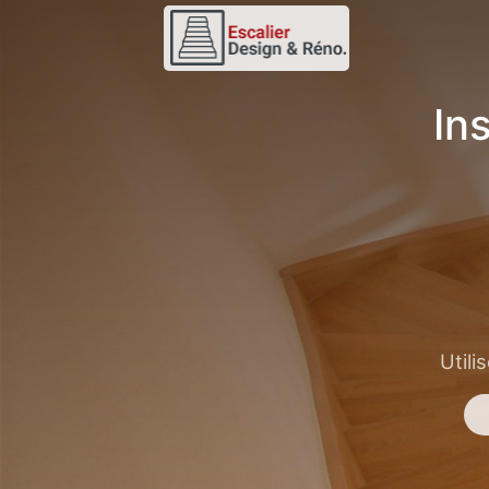
In
Utili