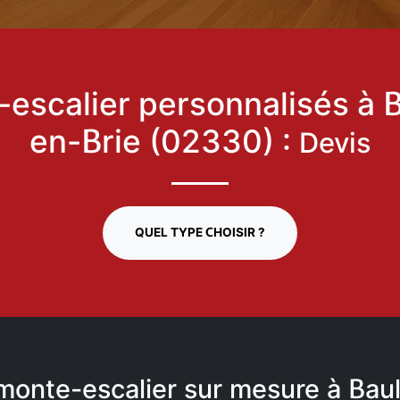
escalier personnalisés à 
en-Brie (02330) :
Devis
QUEL TYPE CHOISIR ?
 monte-escalier sur mesure à Bau