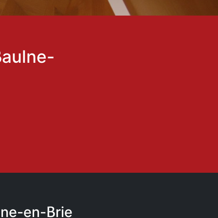
Baulne-
lne-en-Brie