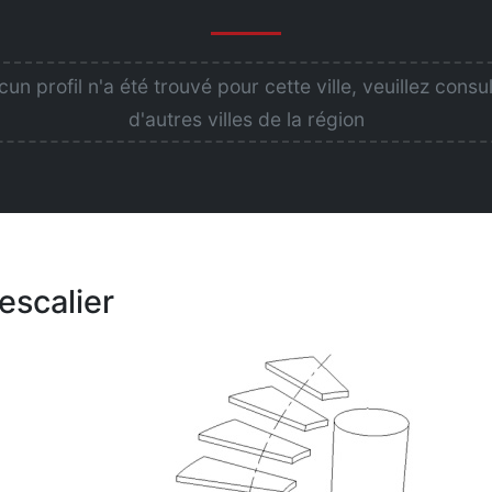
un profil n'a été trouvé pour cette ville, veuillez consu
d'autres villes de la région
escalier