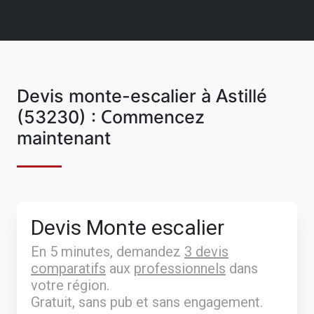
Devis monte-escalier à Astillé
(53230) : Commencez
maintenant
Devis Monte escalier
En 5 minutes, demandez
3 devis
comparatifs
aux
professionnels
dans
votre région.
Gratuit, sans pub et sans engagement.