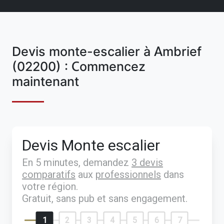
Devis monte-escalier à Ambrief
(02200) : Commencez
maintenant
Devis Monte escalier
En 5 minutes, demandez
3 devis
comparatifs
aux
professionnels
dans
votre région.
Gratuit, sans pub et sans engagement.
1
2
3
4
5
6
7