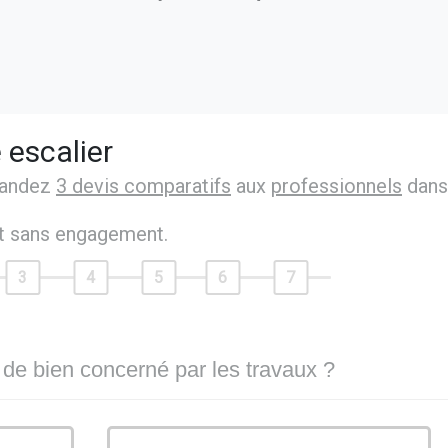
 escalier
mandez
3 devis comparatifs
aux
professionnels
dans
et sans engagement.
3
4
5
6
7
 de bien concerné par les travaux ?