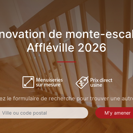
novation de monte-escal
Affléville 2026
sez le formulaire de recherche pour trouver une autre
M'y amener