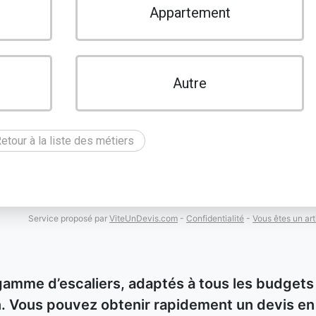
Appartement
Autre
etour à la liste des métiers
Service proposé par
ViteUnDevis.com
-
Confidentialité
-
Vous êtes un art
gamme d’escaliers, adaptés à tous les budgets
ion. Vous pouvez obtenir rapidement un devis en