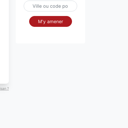
M'y amener
isan ?