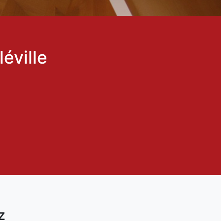
éville
z